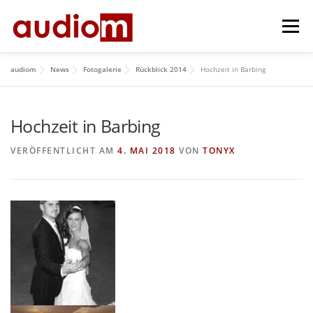
Zum
Menü
Inhalt
springen
audiom
News
Fotogalerie
Rückblick 2014
Hochzeit in Barbing
HOME
AKTUELL
ÜBER UNS
REPERTOIRE
Hochzeit in Barbing
HISTORY
IMPRESSUM
GÄSTEBUCH
VERÖFFENTLICHT AM
4. MAI 2018
VON
TONYX