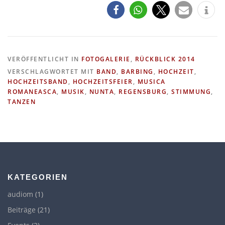
VERÖFFENTLICHT IN
FOTOGALERIE
,
RÜCKBLICK 2014
VERSCHLAGWORTET MIT
BAND
,
BARBING
,
HOCHZEIT
,
HOCHZEITSBAND
,
HOCHZEITSFEIER
,
MUSICA
ROMANEASCA
,
MUSIK
,
NUNTA
,
REGENSBURG
,
STIMMUNG
,
TANZEN
KATEGORIEN
audiom
(1)
Beiträge
(21)