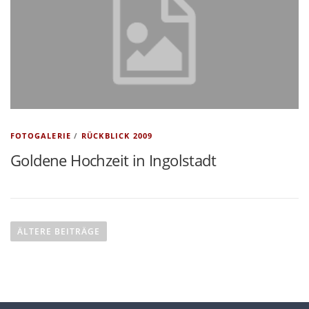
FOTOGALERIE
/
RÜCKBLICK 2009
Goldene Hochzeit in Ingolstadt
B
e
ÄLTERE BEITRÄGE
i
t
r
a