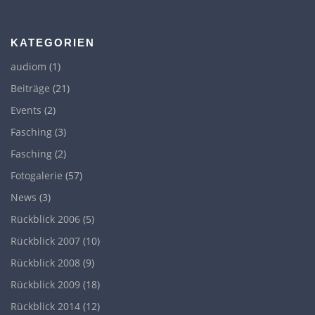
g
s
n
KATEGORIEN
a
audiom
(1)
v
Beiträge
(21)
i
Events
(2)
g
a
Fasching
(3)
t
Fasching
(2)
i
Fotogalerie
(57)
o
News
(3)
n
Rückblick 2006
(5)
Rückblick 2007
(10)
Rückblick 2008
(9)
Rückblick 2009
(18)
Rückblick 2014
(12)