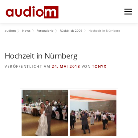
Zum
Menü
Inhalt
springen
audiom
News
Fotogalerie
Rückblick 2009
Hochzeit in Nürnberg
HOME
AKTUELL
ÜBER UNS
REPERTOIRE
Hochzeit in Nürnberg
HISTORY
IMPRESSUM
GÄSTEBUCH
VERÖFFENTLICHT AM
24. MAI 2018
VON
TONYX