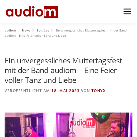
Zum
Menü
Inhalt
springen
audiom
News
Beiträge
Ein unvergessliches Muttertagsfest mit der Band
HOME
AKTUELL
ÜBER UNS
REPERTOIRE
audiom – Eine Feier voller Tanz und Liebe
Ein unvergessliches Muttertagsfest
HISTORY
IMPRESSUM
GÄSTEBUCH
mit der Band audiom – Eine Feier
voller Tanz und Liebe
VERÖFFENTLICHT AM
18. MAI 2023
VON
TONYX