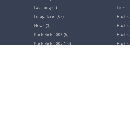
Fasching
(2)
Links
Fotogalerie
(57)
Hochze
News
(3)
Hochze
Rückblick 2006
(5)
Hochze
Rückblick 2007
(10)
Hochze
Rückblick 2008
(9)
Hochze
Nürnb
Rückblick 2009
(18)
Rückblick 2014
(12)
Specia
Silvester
(1)
Rumän
Uncategorized
(1)
Termi
Zipsertreff
(1)