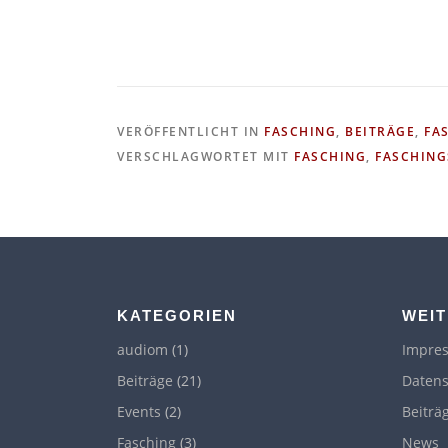
VERÖFFENTLICHT IN
FASCHING
,
BEITRÄGE
,
FA
VERSCHLAGWORTET MIT
FASCHING
,
FASCHING
KATEGORIEN
WEIT
audiom
(1)
Impre
Beiträge
(21)
Datens
Events
(2)
Beiträ
Fasching
(3)
News