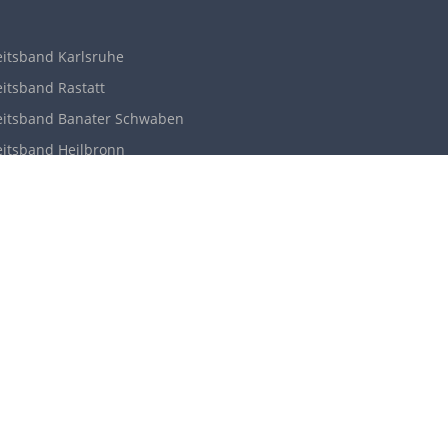
itsband Karlsruhe
itsband Rastatt
itsband Banater Schwaben
itsband Heilbronn
itsband in der Region
erg und Umgebung
litatea Casei
ische Hochzeitsband
nanfrage