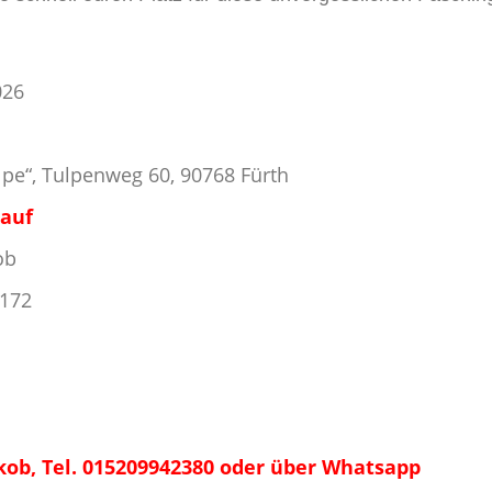
026
ulpe“, Tulpenweg 60, 90768 Fürth
kauf
ob
172
kob, Tel. 015209942380 oder über Whatsapp