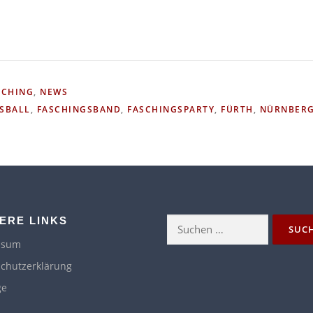
SCHING
,
NEWS
SBALL
,
FASCHINGSBAND
,
FASCHINGSPARTY
,
FÜRTH
,
NÜRNBER
ERE LINKS
Suchen
nach:
ssum
chutzerklärung
ge