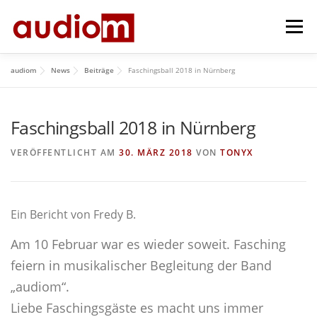
Zum
Menü
Inhalt
springen
audiom
News
Beiträge
Faschingsball 2018 in Nürnberg
HOME
AKTUELL
ÜBER UNS
REPERTOIRE
Faschingsball 2018 in Nürnberg
HISTORY
IMPRESSUM
GÄSTEBUCH
VERÖFFENTLICHT AM
30. MÄRZ 2018
VON
TONYX
Ein Bericht von Fredy B.
Am 10 Februar war es wieder soweit. Fasching
feiern in musikalischer Begleitung der Band
„audiom“.
Liebe Faschingsgäste es macht uns immer