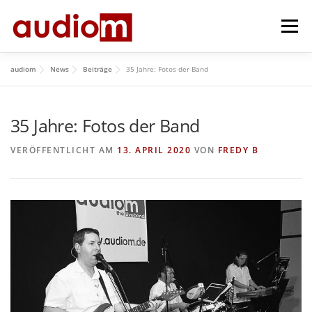
Zum
Menü
Inhalt
springen
audiom
News
Beiträge
35 Jahre: Fotos der Band
HOME
AKTUELL
ÜBER UNS
REPERTOIRE
35 Jahre: Fotos der Band
HISTORY
IMPRESSUM
GÄSTEBUCH
VERÖFFENTLICHT AM
13. APRIL 2020
VON
FREDY B