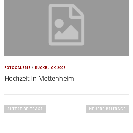
FOTOGALERIE
/
RÜCKBLICK 2008
Hochzeit in Mettenheim
B
e
ÄLTERE BEITRÄGE
NEUERE BEITRÄGE
i
t
r