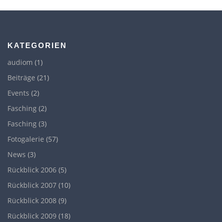
a
g
s
n
KATEGORIEN
a
audiom
(1)
v
Beiträge
(21)
i
Events
(2)
g
a
Fasching
(2)
t
Fasching
(3)
i
Fotogalerie
(57)
o
News
(3)
n
Rückblick 2006
(5)
Rückblick 2007
(10)
Rückblick 2008
(9)
Rückblick 2009
(18)