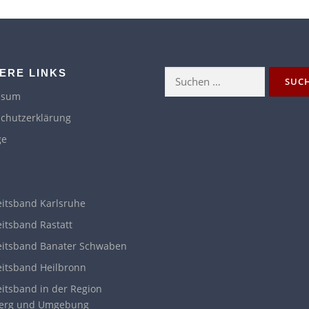
ERE LINKS
Suchen
nach:
ssum
chutzerklärung
ge
itsband Karlsruhe
itsband Rastatt
itsband Banater Schwaben
itsband Heilbronn
itsband in der Region
erg und Umgebung