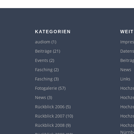
KATEGORIEN
WEIT
audiom
(1)
Impre
Beiträge
(21)
Datens
Events
(2)
Beiträ
Fasching
(2)
News
Fasching
(3)
Links
Fotogalerie
(57)
Hochze
News
(3)
Hochze
Rückblick 2006
(5)
Hochze
Rückblick 2007
(10)
Hochze
Rückblick 2008
(9)
Hochze
Nürnb