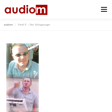
Menü
audiom
Fredi P. – Der Schlagzeuger
HOME
AKTUELL
ÜBER UNS
REPERTOIRE
HISTORY
IMPRESSUM
GÄSTEBUCH