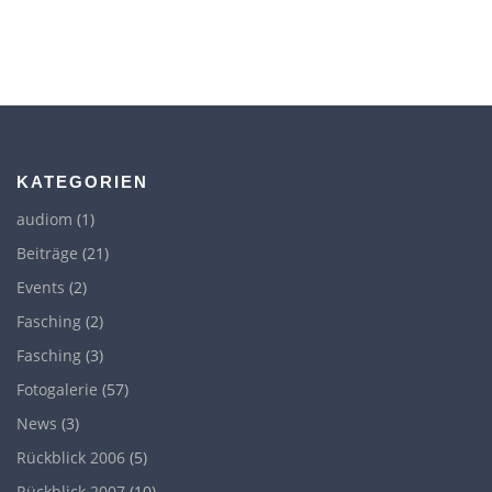
KATEGORIEN
audiom
(1)
Beiträge
(21)
Events
(2)
Fasching
(2)
Fasching
(3)
Fotogalerie
(57)
News
(3)
Rückblick 2006
(5)
Rückblick 2007
(10)